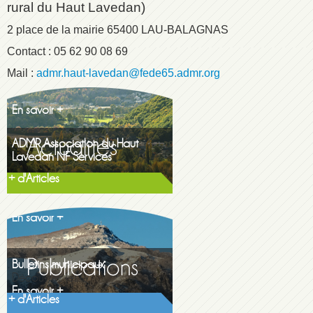
rural du Haut Lavedan)
2 place de la mairie 65400 LAU-BALAGNAS
Contact : 05 62 90 08 69
Mail :
admr.haut-lavedan@fede65.admr.org
ADMR Association du Haut
Lavedan NF Services
En savoir +
+ d'Articles
Maison de la famille itinerante
2026
En savoir +
Bulletins municipaux
Découvrez les...
En savoir +
+ d'Articles
Gazette printemps 2026
Gazette printemps...