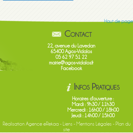
En savoir +
Haut de page
Contact
22, avenue du Lavedan
65400 Agos-Vidalos
05 62 97 51 22
mairie@agos-vidalos.fr
Facebook
Infos Pratiques
Horaires d'ouverture :
Mardi : 9h30 / 11h30
Mercredi : 16h00 / 18h00
Jeudi : 14h00 / 15h00
Réalisation
Agence eRekaa
-
Liens
-
Mentions Légales
-
Plan du
site