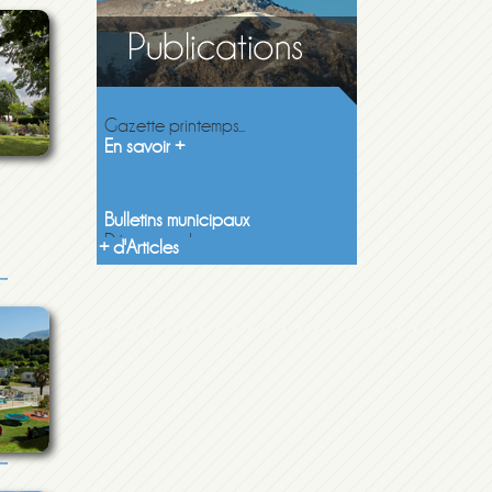
Gazette printemps 2026
Gazette printemps...
En savoir +
Bulletins municipaux
Découvrez les...
En savoir +
+ d'Articles