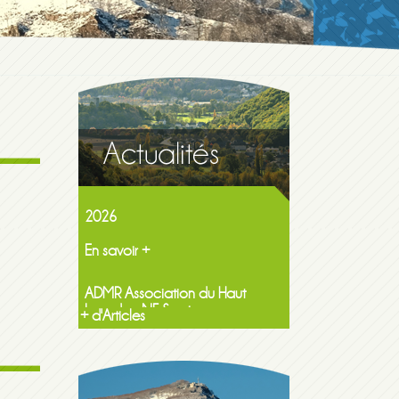
Maison de la famille itinerante
2026
En savoir +
ADMR Association du Haut
Lavedan NF Services
En savoir +
+ d'Articles