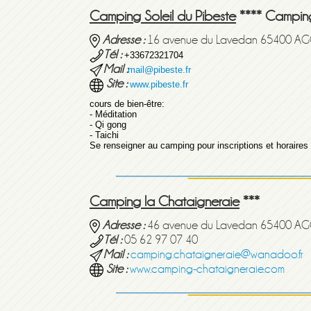
Camping Soleil du Pibeste
**** Campin
Adresse :
16 avenue du Lavedan 65400 A
Tél :
+33672321704
Mail :
mail@pibeste.fr
Site :
www.pibeste.fr
cours de bien-être:
- Méditation
- Qi gong
- Taichi
Se renseigner au camping pour inscriptions et horaires
Camping la Chataigneraie
***
Adresse :
46 avenue du Lavedan 65400 A
Tél :
05 62 97 07 40
Mail :
camping.chataigneraie@wanadoo.fr
Site :
www.camping-chataigneraie.com