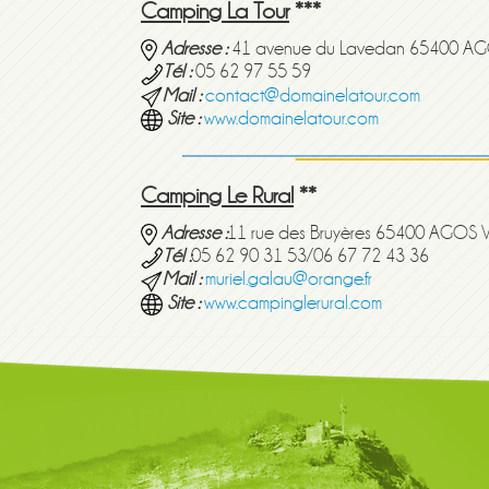
Camping La Tour
***
Adresse :
41 avenue du Lavedan 65400 A
Tél :
05 62 97 55 59
Mail :
contact@domainelatour.com
Site :
www.domainelatour.com
Camping Le Rural
**
Adresse :
11 rue des Bruyères 65400 AGOS 
Tél :
05 62 90 31 53/06 67 72 43 36
Mail :
muriel.galau@orange.fr
Site :
www.campinglerural.com