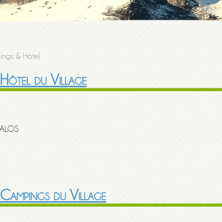
ngs & Hôtel
Hôtel du Village
DALOS
 Campings du Village