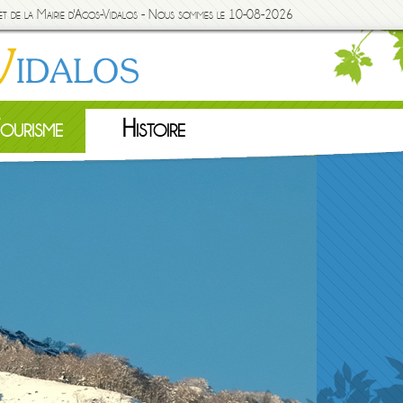
rnet de la Mairie d'Agos-Vidalos - Nous sommes le 10-08-2026
ourisme
Histoire