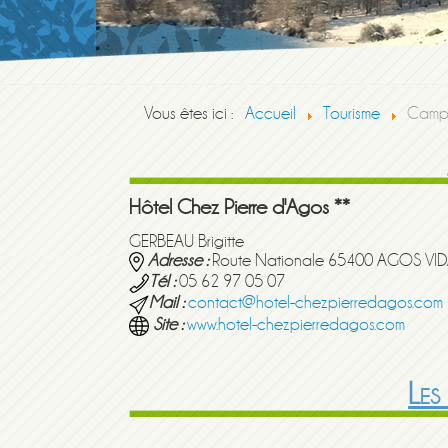
Vous êtes ici :
Accueil
Tourisme
Campi
Hôtel Chez Pierre d'Agos **
GERBEAU Brigitte
Adresse :
Route Nationale 65400 AGOS VI
Tél :
05 62 97 05 07
Mail :
contact@hotel-chezpierredagos.com
Site :
www.hotel-chezpierredagos.com
Les