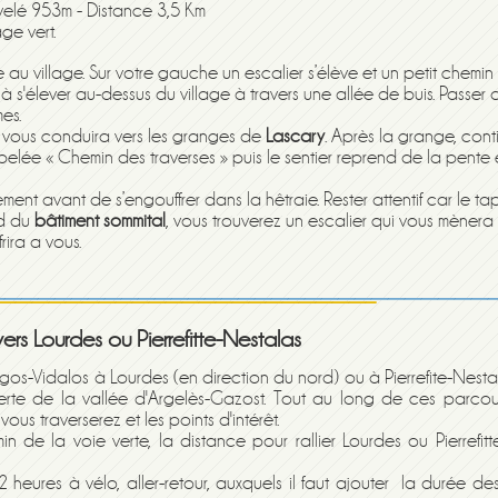
velé 953m - Distance 3,5 Km
ge vert.
 au village. Sur votre gauche un escalier s’élève et un petit chemin
à s'élever au-dessus du village à travers une allée de buis. Passer
es.
te vous conduira vers les granges de
Lascary
. Après la grange, cont
ppelée « Chemin des traverses » puis le sentier reprend de la pente 
nt avant de s’engouffrer dans la hêtraie. Rester attentif car le ta
ed du
bâtiment sommital
, vous trouverez un escalier qui vous mènera 
frira a vous.
rs Lourdes ou Pierrefitte-Nestalas
gos-Vidalos à Lourdes (en direction du nord) ou à Pierrefite-Nesta
erte de la vallée d'Argelès-Gazost. Tout au long de ces parcou
us traverserez et les points d'intérêt.
 de la voie verte, la distance pour rallier Lourdes ou Pierrefitt
heures à vélo, aller-retour, auxquels il faut ajouter la durée des 