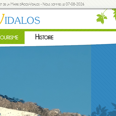
rnet de la Mairie d'Agos-Vidalos - Nous sommes le 07-08-2026
ourisme
Histoire