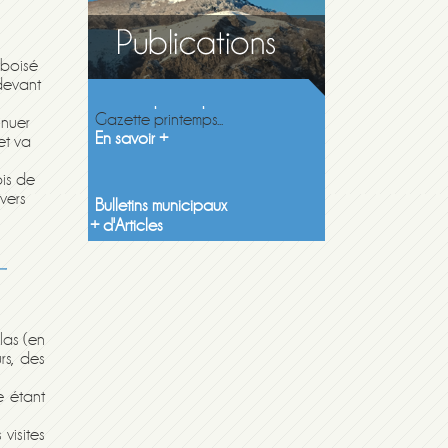
Gazette printemps 2026
 boisé
Gazette printemps...
 devant
En savoir +
inuer
et va
Bulletins municipaux
pis de
Découvrez les...
vers
En savoir +
+ d'Articles
las (en
rs, des
e étant
visites