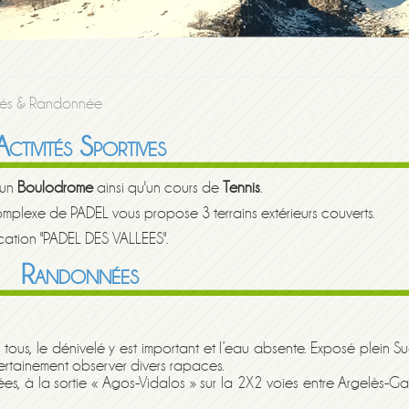
ités & Randonnée
Activités Sportives
 un
Boulodrome
ainsi qu'un cours de
Tennis
.
complexe de PADEL vous propose 3 terrains extérieurs couverts.
ication "PADEL DES VALLEES".
Randonnées
de tous, le dénivelé y est important et l’eau absente. Exposé plein S
certainement observer divers rapaces.
lées, à la sortie « Agos-Vidalos » sur la 2X2 voies entre Argelès-Ga