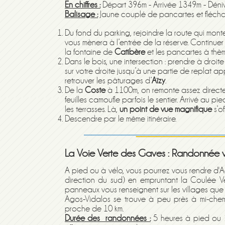
En chiffres :
Départ 396m - Arrivée 1349m - Déni
Balisage :
Jaune couplé de pancartes et flécha
Du fond du parking, rejoindre la route qui monte
vous mènera à l’entrée de la réserve. Continuer 
la fontaine de
Catibère
et les pancartes à thèm
Dans le bois, une intersection : prendre à droi
sur votre droite jusqu’à une partie de replat a
retrouver les pâturages d’
Aïzy
.
De la
Coste
à 1100m, on remonte assez directeme
feuilles camoufle parfois le sentier. Arrivé au pi
les terrasses. Là,
un point de vue magnifique
s’of
Descendre par le même itinéraire.
La Voie Verte des Gaves : Randonnée ve
A pied ou à vélo, vous pourrez vous rendre d'A
direction du sud) en empruntant la Coulée V
panneaux vous renseignent sur les villages que vo
Agos-Vidalos se trouve à peu près à mi-chemin
proche de 10 km.
Durée des randonnées :
5 heures à pied ou 2 