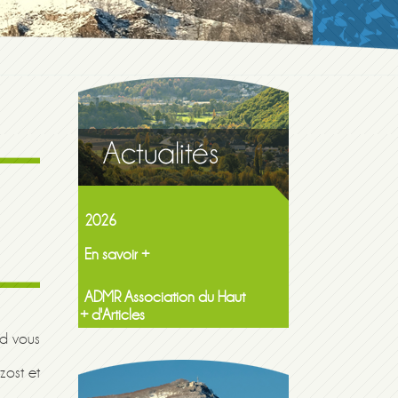
Maison de la famille itinerante
2026
En savoir +
ADMR Association du Haut
Lavedan NF Services
En savoir +
+ d'Articles
ud vous
zost et