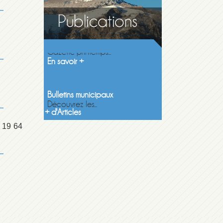
Gazette printemps 2026
Gazette printemps...
En savoir +
Bulletins municipaux
Découvrez les...
En savoir +
+ d'Articles
 19 64