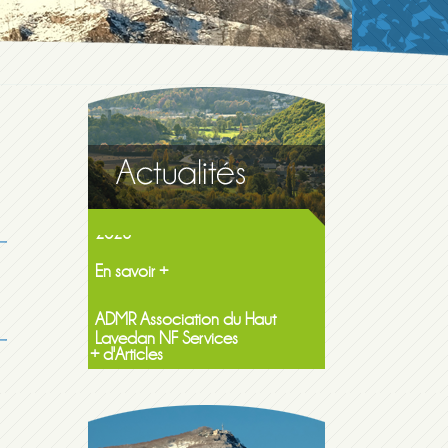
Maison de la famille itinerante
2026
En savoir +
ADMR Association du Haut
Lavedan NF Services
En savoir +
+ d'Articles