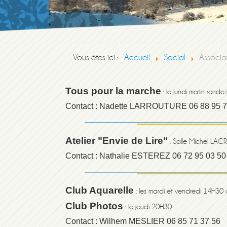
Vous êtes ici :
Accueil
Social
Associa
Tous pour la marche
: le lundi matin rende
Contact : Nadette LARROUTURE 06 88 95 7
Atelier "Envie de Lire"
: Salle Michel LAC
Contact : Nathalie ESTEREZ 06 72 95 03 50
Club Aquarelle
:
les mardi et vendredi 14H30
Club Photos
:
le jeudi 20H30
Contact : Wilhem MESLIER 06 85 71 37 56