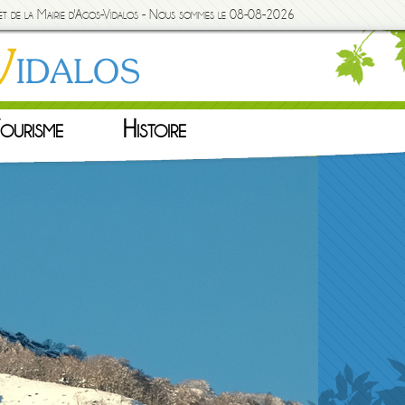
rnet de la Mairie d'Agos-Vidalos - Nous sommes le 08-08-2026
ourisme
Histoire