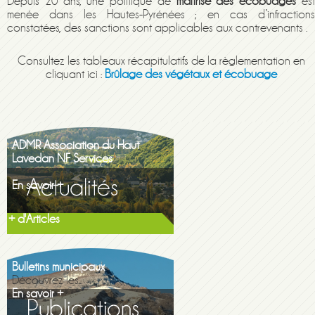
Depuis 20 ans, une politique de
maîtrise des écobuages
es
menée dans les Hautes-Pyrénées ; en cas d’infractions
constatées, des sanctions sont applicables aux contrevenants .
Consultez les tableaux récapitulatifs de la règlementation en
cliquant ici :
Brûlage des végétaux et écobuage
ADMR Association du Haut
Lavedan NF Services
En savoir +
+ d'Articles
Maison de la famille itinerante
2026
En savoir +
Bulletins municipaux
Découvrez les...
En savoir +