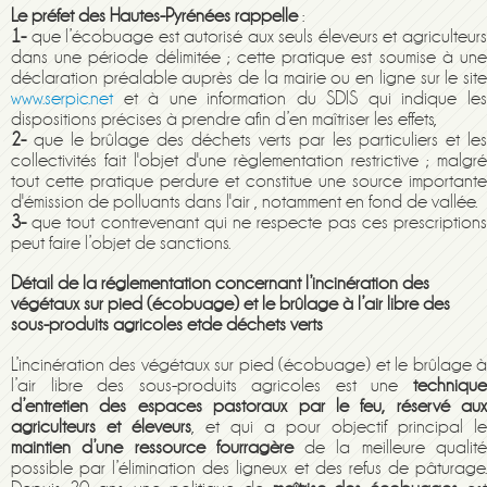
Le préfet des Hautes-Pyrénées rappelle
:
1-
que l’écobuage est autorisé aux seuls éleveurs et agriculteurs
dans une période délimitée ; cette pratique est soumise à une
déclaration préalable auprès de la mairie ou en ligne sur le site
www.serpic.net
et à une information du SDIS qui indique les
dispositions précises à prendre afin d’en maîtriser les effets,
2-
que le brûlage des déchets verts par les particuliers et les
collectivités fait l'objet d'une règlementation restrictive ; malgré
tout cette pratique perdure et constitue une source importante
d'émission de polluants dans l'air , notamment en fond de vallée.
3-
que tout contrevenant qui ne respecte pas ces prescriptions
peut faire l’objet de sanctions.
Détail de la réglementation concernant l’incinération des
végétaux sur pied (écobuage) et le brûlage à l’air libre des
sous-produits agricoles etde déchets verts
L’incinération des végétaux sur pied (écobuage) et le brûlage à
l’air libre des sous-produits agricoles est une
technique
d’entretien des espaces pastoraux par le feu, réservé aux
agriculteurs et éleveurs
, et qui a pour objectif principal le
maintien d’une ressource fourragère
de la meilleure qualit
possible par l’élimination des ligneux et des refus de pâturage.