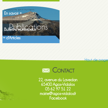
Gazette printemps...
En savoir +
Bulletins municipaux
Découvrez les...
En savoir +
+ d'Articles
Haut de page
Contact
22, avenue du Lavedan
65400 Agos-Vidalos
05 62 97 51 22
mairie@agos-vidalos.fr
Facebook