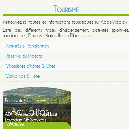
Tourisme
Retrouvez ici toutes les informations touristiques sur Agos-Vidalos.
Liste des différents types d'hébergement, activités sportives,
randonnées, Réserve Naturelle du Pibeste,etc.
Activités & Randonnée
Réserve du Pibeste
Chambres d'hôtes & Gîtes
Campings & Hôtel
Maison de la famille itinerante
2026
En savoir +
ADMR Association du Haut
Lavedan NF Services
En savoir +
+ d'Articles
Gazette printemps 2026